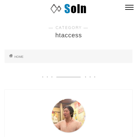
― CATEGORY ―
htaccess
HOME